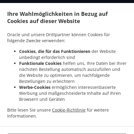
Ihre Wahlmöglichkeiten in Bezug auf
.
.
Cookies auf dieser Website
Datenschutzrichtlinie
Nutzungsbedingungen
Änderungen
der Cookie-Richtlinie
Oracle und unsere Drittpartner können Cookies für
Kontakt
folgende Zwecke verwenden:
Luisenplatz 3, 14471 Potsdam, Germany
Cookies, die für das Funktionieren
der Website
+49 331 95137757
unbedingt erforderlich sind
+49 331 95137767
Funktionale Cookies
helfen uns, Ihre Daten bei Ihrer
Links
nächsten Bestellung automatisch auszufüllen und
die Website zu optimieren, um nachfolgende
Menü
Bestellungen zu erleichtern
Tischreservierung
Werbe-Cookies
ermöglichen interessenbasierte
Werbung und maßgeschneiderte Inhalte auf Ihren
Im Voraus bestellen
Browsern und Geräten
Kontakt
Bitte lesen Sie unsere
Cookie-Richtlinie
für weitere
Informationen.
Vietnamesische Essen zum Mitnehmen Potsdam