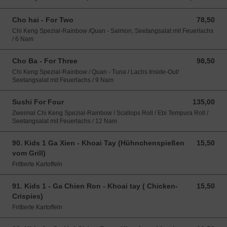
Cho hai - For Two
78,50
78,50 EUR
Chi Keng Spezial-Rainbow /Quan - Salmon, Seetangsalat mit Feuerlachs
/ 6 Nam
Cho Ba - For Three
98,50
98,50 EUR
Chi Keng Spezial-Rainbow / Quan - Tuna / Lachs Inside-Out/
Seetangsalat mit Feuerlachs / 9 Nam
Sushi For Four
135,00
135,00 EUR
Zweimal Chi Keng Spezial-Rainbow / Scallops Roll / Ebi Tempura Roll /
Seetangsalat mit Feuerlachs / 12 Nam
90. Kids 1 Ga Xien - Khoai Tay (Hühnchenspießen
15,50
15,50 EUR
vom Grill)
Frittierte Kartoffeln
91. Kids 1 - Ga Chien Ron - Khoai tay ( Chicken-
15,50
15,50 EUR
Crispies)
Frittierte Kartoffeln