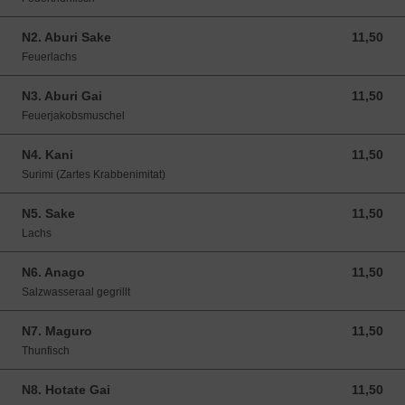
N2. Aburi Sake
11,50
11,50 EUR
Feuerlachs
N3. Aburi Gai
11,50
11,50 EUR
Feuerjakobsmuschel
N4. Kani
11,50
11,50 EUR
Surimi (Zartes Krabbenimitat)
N5. Sake
11,50
11,50 EUR
Lachs
N6. Anago
11,50
11,50 EUR
Salzwasseraal gegrillt
N7. Maguro
11,50
11,50 EUR
Thunfisch
N8. Hotate Gai
11,50
11,50 EUR