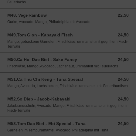
Feuerlachs
M48. Vegi-Rainbow
22,50
22,50 EUR
Gurke, Avocado, Mango, Philadelphia mit Avocado
M49.Tom Gion - Kabayaki Fisch
24,50
24,50 EUR
Mango, gebackene Garnelen, Frischkäse, ummantelt mit gegrilltem Fisch-
Teriyaki
M50.Ca Hoi Dac Biet - Sake Fancy
24,50
24,50 EUR
Frischkäse, Mango, Avocado, Lachshaut, ummantelt mit Feuerlachs
M51.Ca Thu Chi Keng - Tuna Special
24,50
24,50 EUR
Mango, Avocado, Lachslocken, Frischkäse, ummantelt mit Feuerthunfisch
M52.So Diep - Jacob-Kabayaki
24,50
24,50 EUR
Jakobsmuscheln, Avocado, Mango, Frischkäse, ummantelt mit gegrilltem
Fisch-Teriyaki
M53.Tom Dac Biet - Ebi Special - Tuna
24,50
24,50 EUR
Garnelen im Tempuramantel, Avocado, Philadelphia mit Tuna