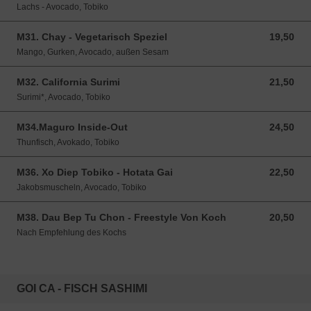
Lachs - Avocado, Tobiko
M31. Chay - Vegetarisch Speziel
19,50
19,50 EUR
Mango, Gurken, Avocado, außen Sesam
M32. California Surimi
21,50
21,50 EUR
Surimi*, Avocado, Tobiko
M34.Maguro Inside-Out
24,50
24,50 EUR
Thunfisch, Avokado, Tobiko
M36. Xo Diep Tobiko - Hotata Gai
22,50
22,50 EUR
Jakobsmuscheln, Avocado, Tobiko
M38. Dau Bep Tu Chon - Freestyle Von Koch
20,50
20,50 EUR
Nach Empfehlung des Kochs
GOI CA - FISCH SASHIMI