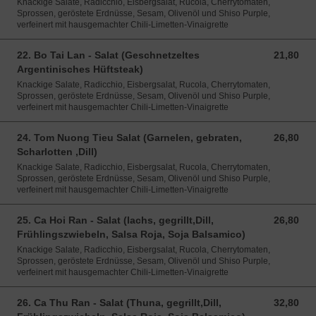
Knackige Salate, Radicchio, Eisbergsalat, Rucola, Cherrytomaten,
Sprossen, geröstete Erdnüsse, Sesam, Olivenöl und Shiso Purple,
verfeinert mit hausgemachter Chili-Limetten-Vinaigrette
22. Bo Tai Lan - Salat (Geschnetzeltes
21,80
21,80 EUR
Argentinisches Hüftsteak)
Knackige Salate, Radicchio, Eisbergsalat, Rucola, Cherrytomaten,
Sprossen, geröstete Erdnüsse, Sesam, Olivenöl und Shiso Purple,
verfeinert mit hausgemachter Chili-Limetten-Vinaigrette
24. Tom Nuong Tieu Salat (Garnelen, gebraten,
26,80
26,80 EUR
Scharlotten ,Dill)
Knackige Salate, Radicchio, Eisbergsalat, Rucola, Cherrytomaten,
Sprossen, geröstete Erdnüsse, Sesam, Olivenöl und Shiso Purple,
verfeinert mit hausgemachter Chili-Limetten-Vinaigrette
25. Ca Hoi Ran - Salat (lachs, gegrillt,Dill,
26,80
26,80 EUR
Frühlingszwiebeln, Salsa Roja, Soja Balsamico)
Knackige Salate, Radicchio, Eisbergsalat, Rucola, Cherrytomaten,
Sprossen, geröstete Erdnüsse, Sesam, Olivenöl und Shiso Purple,
verfeinert mit hausgemachter Chili-Limetten-Vinaigrette
26. Ca Thu Ran - Salat (Thuna, gegrillt,Dill,
32,80
32,80 EUR