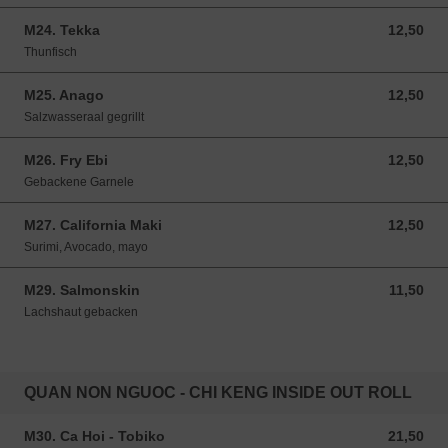
M24. Tekka
12,50
12,50 EUR
Thunfisch
M25. Anago
12,50
12,50 EUR
Salzwasseraal gegrillt
M26. Fry Ebi
12,50
12,50 EUR
Gebackene Garnele
M27. California Maki
12,50
12,50 EUR
Surimi, Avocado, mayo
M29. Salmonskin
11,50
11,50 EUR
Lachshaut gebacken
QUAN NON NGUOC - CHI KENG INSIDE OUT ROLL
M30. Ca Hoi - Tobiko
21,50
21,50 EUR