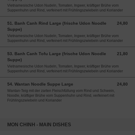
Vietnamesische Udon Nudeln, Tomaten, Ingwer, kräftiger Brühe vom
Suppenhuhn und Rind, verfeinert mit Frühlingszwiebeln und Koriander
51. Banh Canh Rind Large (frische Udon Noodle
24,80
24,80 EUR
Suppe)
Vietnamesische Udon Nudeln, Tomaten, Ingwer, kräftiger Brühe vom
Suppenhuhn und Rind, verfeinert mit Frühlingszwiebeln und Koriander
53. Banh Canh Tofu Large (frische Udon Noodle
21,80
21,80 EUR
Suppe)
Vietnamesische Udon Nudeln, Tomaten, Ingwer, kräftiger Brühe vom
Suppenhuhn und Rind, verfeinert mit Frühlingszwiebeln und Koriander
54. Wantan Noodle Suppe Large
24,80
24,80 EUR
Wantan-Teig mit der zarten Fleischfüllung vom Rind und Schwein,
Noodle, kräftiger Brühe vom Suppenhuhn und Rind, verfeinert mit
Frühlingszwiebeln und Koriander
MON CHINH - MAIN DISHES