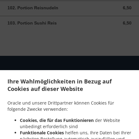
102. Portion Reisnudeln
6,50
6,50 EUR
103. Portion Sushi Reis
6,50
6,50 EUR
Ihre Wahlmöglichkeiten in Bezug auf
.
.
Cookies auf dieser Website
Datenschutzrichtlinie
Nutzungsbedingungen
Änderungen
der Cookie-Richtlinie
Oracle und unsere Drittpartner können Cookies für
Kontakt
folgende Zwecke verwenden:
Luisenplatz 3, 14471 Potsdam, Germany
Cookies, die für das Funktionieren
der Website
+49 331 95137757
unbedingt erforderlich sind
+49 331 95137767
Funktionale Cookies
helfen uns, Ihre Daten bei Ihrer
Links
nächsten Bestellung automatisch auszufüllen und