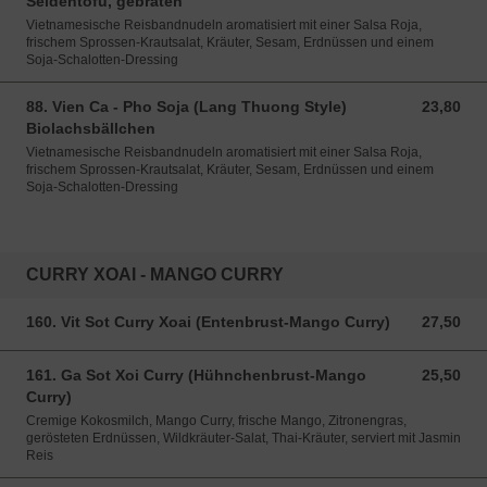
Seidentofu, gebraten
Vietnamesische Reisbandnudeln aromatisiert mit einer Salsa Roja,
frischem Sprossen-Krautsalat, Kräuter, Sesam, Erdnüssen und einem
Soja-Schalotten-Dressing
88. Vien Ca - Pho Soja (Lang Thuong Style)
23,80
23,80 EUR
Biolachsbällchen
Vietnamesische Reisbandnudeln aromatisiert mit einer Salsa Roja,
frischem Sprossen-Krautsalat, Kräuter, Sesam, Erdnüssen und einem
Soja-Schalotten-Dressing
CURRY XOAI - MANGO CURRY
160. Vit Sot Curry Xoai (Entenbrust-Mango Curry)
27,50
27,50 EUR
161. Ga Sot Xoi Curry (Hühnchenbrust-Mango
25,50
25,50 EUR
Curry)
Cremige Kokosmilch, Mango Curry, frische Mango, Zitronengras,
gerösteten Erdnüssen, Wildkräuter-Salat, Thai-Kräuter, serviert mit Jasmin
Reis