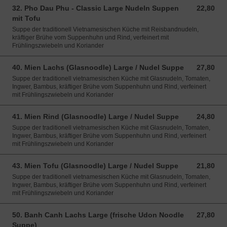
32. Pho Dau Phu - Classic Large Nudeln Suppen
22,80
22,80 EUR
mit Tofu
Suppe der traditionell Vietnamesischen Küche mit Reisbandnudeln,
kräftiger Brühe vom Suppenhuhn und Rind, verfeinert mit
Frühlingszwiebeln und Koriander
40. Mien Lachs (Glasnoodle) Large / Nudel Suppe
27,80
27,80 EUR
Suppe der traditionell vietnamesischen Küche mit Glasnudeln, Tomaten,
Ingwer, Bambus, kräftiger Brühe vom Suppenhuhn und Rind, verfeinert
mit Frühlingszwiebeln und Koriander
41. Mien Rind (Glasnoodle) Large / Nudel Suppe
24,80
24,80 EUR
Suppe der traditionell vietnamesischen Küche mit Glasnudeln, Tomaten,
Ingwer, Bambus, kräftiger Brühe vom Suppenhuhn und Rind, verfeinert
mit Frühlingszwiebeln und Koriander
43. Mien Tofu (Glasnoodle) Large / Nudel Suppe
21,80
21,80 EUR
Suppe der traditionell vietnamesischen Küche mit Glasnudeln, Tomaten,
Ingwer, Bambus, kräftiger Brühe vom Suppenhuhn und Rind, verfeinert
mit Frühlingszwiebeln und Koriander
50. Banh Canh Lachs Large (frische Udon Noodle
27,80
27,80 EUR
Suppe)