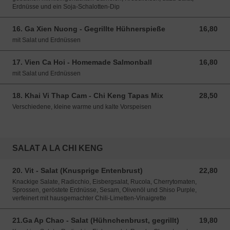
Erdnüsse und ein Soja-Schalotten-Dip
16. Ga Xien Nuong - Gegrillte Hühnerspieße
16,80
16,80 EUR
mit Salat und Erdnüssen
17. Vien Ca Hoi - Homemade Salmonball
16,80
16,80 EUR
mit Salat und Erdnüssen
18. Khai Vi Thap Cam - Chi Keng Tapas Mix
28,50
28,50 EUR
Verschiedene, kleine warme und kalte Vorspeisen
SALAT A LA CHI KENG
20. Vit - Salat (Knusprige Entenbrust)
22,80
22,80 EUR
Knackige Salate, Radicchio, Eisbergsalat, Rucola, Cherrytomaten,
Sprossen, geröstete Erdnüsse, Sesam, Olivenöl und Shiso Purple,
verfeinert mit hausgemachter Chili-Limetten-Vinaigrette
21.Ga Ap Chao - Salat (Hühnchenbrust, gegrillt)
19,80
19,80 EUR