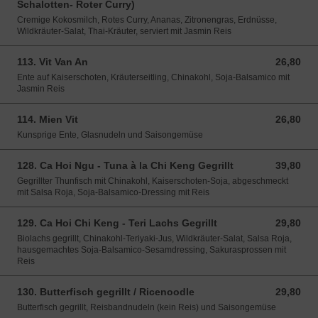
Schalotten- Roter Curry)
Cremige Kokosmilch, Rotes Curry, Ananas, Zitronengras, Erdnüsse,
Wildkräuter-Salat, Thai-Kräuter, serviert mit Jasmin Reis
113. Vit Van An
26,80
26,80 EUR
Ente auf Kaiserschoten, Kräuterseitling, Chinakohl, Soja-Balsamico mit
Jasmin Reis
114. Mien Vit
26,80
26,80 EUR
Kunsprige Ente, Glasnudeln und Saisongemüse
128. Ca Hoi Ngu - Tuna à la Chi Keng Gegrillt
39,80
39,80 EUR
Gegrillter Thunfisch mit Chinakohl, Kaiserschoten-Soja, abgeschmeckt
mit Salsa Roja, Soja-Balsamico-Dressing mit Reis
129. Ca Hoi Chi Keng - Teri Lachs Gegrillt
29,80
29,80 EUR
Biolachs gegrillt, Chinakohl-Teriyaki-Jus, Wildkräuter-Salat, Salsa Roja,
hausgemachtes Soja-Balsamico-Sesamdressing, Sakurasprossen mit
Reis
130. Butterfisch gegrillt / Ricenoodle
29,80
29,80 EUR
Butterfisch gegrillt, Reisbandnudeln (kein Reis) und Saisongemüse