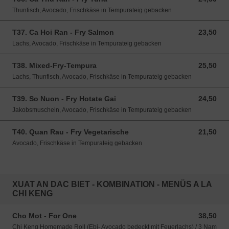
Thunfisch, Avocado, Frischkäse in Tempurateig gebacken
T37. Ca Hoi Ran - Fry Salmon
23,50
23,50 EUR
Lachs, Avocado, Frischkäse in Tempurateig gebacken
T38. Mixed-Fry-Tempura
25,50
25,50 EUR
Lachs, Thunfisch, Avocado, Frischkäse in Tempurateig gebacken
T39. So Nuon - Fry Hotate Gai
24,50
24,50 EUR
Jakobsmuscheln, Avocado, Frischkäse in Tempurateig gebacken
T40. Quan Rau - Fry Vegetarische
21,50
21,50 EUR
Avocado, Frischkäse in Tempurateig gebacken
XUAT AN DAC BIET - KOMBINATION - MENÜS A LA
CHI KENG
Cho Mot - For One
38,50
38,50 EUR
Chi Keng Homemade Roll (Ebi- Avocado bedeckt mit Feuerlachs) / 3 Nam