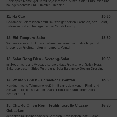
Reispapier-Mantel gefüllt mit Sojasprossen, Minze, Salat, Erdnüssen und
hausgemachtem Chili-Limetten-Dressing
11. Ha Cao
15,80
15,80 EUR
Gedämpfte Teigtaschen gefüllt mit zart gehackten Garnelen, dazu Salat,
Erdnüsse und ein hausgemachter Schalotten-Dip
12. Ebi-Tempura-Salat
18,80
18,80 EUR
Wildkräutersalat, Erdnüsse, raffiniert verfeinert mit Salsa Roja und
knusprigen Großgarnelen in Tempura-Mantel.
13. Salat Rong Bien - Seetang-Salat
19,80
19,80 EUR
mit Feuerlachs und Avocado serviert, dazu Guacamole, Salsa Roja,
Sakurasprossen, Shiso Purple und Soja-Balsamico-Sesam-Dressing
14. Wantan Chien - Gebackene Wantan
15,80
15,80 EUR
Handgemachte Teigmantel gefüllt mit zart gebackenem Rind- und
Schweinefleisch, serviert mit Salat, Erdnüssen und einem Soja-
Schalotten-Dip
15. Cha Ro Chien Ron - Frühlingsrolle Classic
16,80
16,80 EUR
Gebacken
gebacken mit kleingehackten Garnelen, Krebsfleisch, dazu Salat,