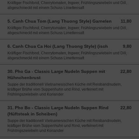
Kräftiger Fischfond, Cherrytomaten, Ingwer, Frühlingszwiebeln und Dill,
abgeschmeckt mit einem Schuss Limettensaft
5. Canh Chua Tom (Lang Thuong Style) Garnelen
11,80
11,80 EUR
Kräftiger Fischfond, Cherrytomaten, Ingwer, Frühlingszwiebeln und Dill,
abgeschmeckt mit einem Schuss Limettensaft
6. Canh Chua Ca Hoi (Lang Thuong Style) (isch
9,80
9,80 EUR
Kräftiger Fischfond, Cherrytomaten, Ingwer, Frühlingszwiebeln und Dill,
abgeschmeckt mit einem Schuss Limettensaft
30. Pho Ga - Classic Large Nudeln Suppen mit
22,80
22,80 EUR
Hühnchenbrust
Suppe der traditionell Vietnamesischen Küche mit Reisbandnudeln,
kräftiger Brühe vom Suppenhuhn und Rind, verfeinert mit
Frühlingszwiebeln und Koriander
31. Pho Bo - Classic Large Nudeln Suppen Rind
22,80
22,80 EUR
(Hüftsteak in Scheiben)
Suppe der traditionell Vietnamesischen Küche mit Reisbandnudeln,
kräftiger Brühe vom Suppenhuhn und Rind, verfeinert mit
Frühlingszwiebeln und Koriander