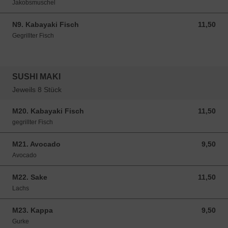
Jakobsmuschel
N9. Kabayaki Fisch
11,50
11,50 EUR
Gegrillter Fisch
SUSHI MAKI
Jeweils 8 Stück
M20. Kabayaki Fisch
11,50
11,50 EUR
gegrillter Fisch
M21. Avocado
9,50
9,50 EUR
Avocado
M22. Sake
11,50
11,50 EUR
Lachs
M23. Kappa
9,50
9,50 EUR
Gurke