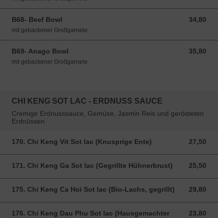
B68- Beef Bowl
34,80
34,80 EUR
mit gebackener Großgarnele
B69- Anago Bowl
35,80
35,80 EUR
mit gebackener Großgarnele
CHI KENG SOT LAC - ERDNUSS SAUCE
Cremige Erdnusssauce, Gemüse, Jasmin Reis und gerösteten
Erdnüssen
170. Chi Keng Vit Sot lac (Knusprige Ente)
27,50
27,50 EUR
171. Chi Keng Ga Sot lac (Gegrillte Hühnerbrust)
25,50
25,50 EUR
175. Chi Keng Ca Hoi Sot lac (Bio-Lachs, gegrillt)
29,80
29,80 EUR
176. Chi Keng Dau Phu Sot lac (Hausgemachter
23,80
23,80 EUR