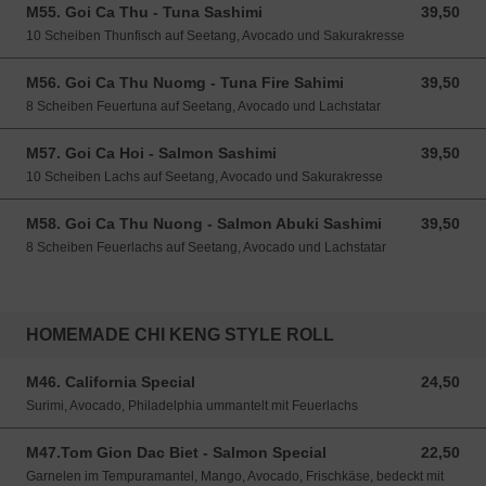
M55. Goi Ca Thu - Tuna Sashimi
39,50
39,50 EUR
10 Scheiben Thunfisch auf Seetang, Avocado und Sakurakresse
M56. Goi Ca Thu Nuomg - Tuna Fire Sahimi
39,50
39,50 EUR
8 Scheiben Feuertuna auf Seetang, Avocado und Lachstatar
M57. Goi Ca Hoi - Salmon Sashimi
39,50
39,50 EUR
10 Scheiben Lachs auf Seetang, Avocado und Sakurakresse
M58. Goi Ca Thu Nuong - Salmon Abuki Sashimi
39,50
39,50 EUR
8 Scheiben Feuerlachs auf Seetang, Avocado und Lachstatar
HOMEMADE CHI KENG STYLE ROLL
M46. California Special
24,50
24,50 EUR
Surimi, Avocado, Philadelphia ummantelt mit Feuerlachs
M47.Tom Gion Dac Biet - Salmon Special
22,50
22,50 EUR
Garnelen im Tempuramantel, Mango, Avocado, Frischkäse, bedeckt mit