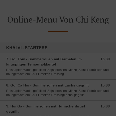
Online-Menü Von Chi Keng
KHAI VI - STARTERS
7. Goi Tom - Sommerrollen mit Garnelen im
15,80
15,80 EUR
knusprigen Tempura-Mantel
Reispapier-Mantel gefüllt mit Sojasprossen, Minze, Salat, Erdnüssen und
hausgemachtem Chili-Limetten-Dressing
8. Goi Ca Hoi - Sommerrollen mit Lachs gegrillt
15,80
15,80 EUR
Reispapier-Mantel gefüllt mit Sojasprossen, Minze, Salat, Erdnüssen und
hausgemachtem Chili-Limetten-DressingLachs, gegrillt
9. Hoi Ga - Sommerrollen mit Hühnchenbrust
15,80
15,80 EUR
gegrillt