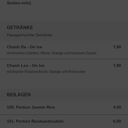
Seiden-tofu)
GETRÄNKE
Hausgemachte Getränke
Chanh Da - On Ice
7,80
7,80 EUR
mit frischen Limetten, Minze, Orange und braunem Zucker
Chanh Leo - On Ice
7,80
7,80 EUR
mit frischer Passionsfrucht, Orange und Rohzucker
BEILAGEN
100. Portion Jasmin Reis
4,50
4,50 EUR
101. Portion Reisbandnudeln
6,50
6,50 EUR