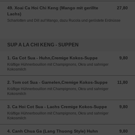
49. Xoai Ca Hoi Chi Keng (Mango mit gerillte
27,80
27,80 EUR
Lachs)
Scharlotten und Dill auf Mango, dazu Rucola und geröstete Erdnüsse
SUP A LA CHI KENG - SUPPEN
1. Ga Cot Sua - Huhn,Cremige Kokos-Suppe
9,80
9,80 EUR
Kräftige Hühnerbouillon mit Champignons, Okra und sahniger
Kokosmilch
2. Tom cot Sua - Garnelen,Cremige Kokos-Suppe
11,80
11,80 EUR
Kräftige Hühnerbouillon mit Champignons, Okra und sahniger
Kokosmilch
3. Ca Hoi Cot Sua - Lachs Cremige Kokos-Suppe
9,80
9,80 EUR
Kräftige Hühnerbouillon mit Champignons, Okra und sahniger
Kokosmilch
4. Canh Chua Ga (Lang Thuong Style) Huhn
9,80
9,80 EUR