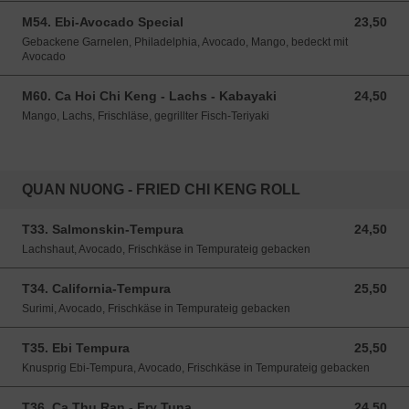
M54. Ebi-Avocado Special
23,50
23,50 EUR
Gebackene Garnelen, Philadelphia, Avocado, Mango, bedeckt mit
Avocado
M60. Ca Hoi Chi Keng - Lachs - Kabayaki
24,50
24,50 EUR
Mango, Lachs, Frischläse, gegrillter Fisch-Teriyaki
QUAN NUONG - FRIED CHI KENG ROLL
T33. Salmonskin-Tempura
24,50
24,50 EUR
Lachshaut, Avocado, Frischkäse in Tempurateig gebacken
T34. California-Tempura
25,50
25,50 EUR
Surimi, Avocado, Frischkäse in Tempurateig gebacken
T35. Ebi Tempura
25,50
25,50 EUR
Knusprig Ebi-Tempura, Avocado, Frischkäse in Tempurateig gebacken
T36. Ca Thu Ran - Fry Tuna
24,50
24,50 EUR