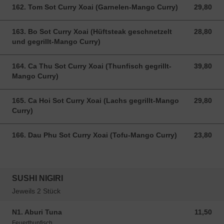
162. Tom Sot Curry Xoai (Garnelen-Mango Curry)
29,80
29,80 EUR
163. Bo Sot Curry Xoai (Hüftsteak geschnetzelt
28,80
28,80 EUR
und gegrillt-Mango Curry)
164. Ca Thu Sot Curry Xoai (Thunfisch gegrillt-
39,80
39,80 EUR
Mango Curry)
165. Ca Hoi Sot Curry Xoai (Lachs gegrillt-Mango
29,80
29,80 EUR
Curry)
166. Dau Phu Sot Curry Xoai (Tofu-Mango Curry)
23,80
23,80 EUR
SUSHI NIGIRI
Jeweils 2 Stück
N1. Aburi Tuna
11,50
11,50 EUR
Feuerthunfisch