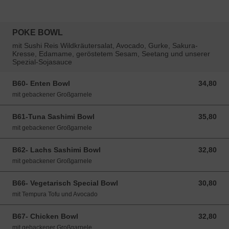
POKE BOWL
mit Sushi Reis Wildkräutersalat, Avocado, Gurke, Sakura-
Kresse, Edamame, geröstetem Sesam, Seetang und unserer
Spezial-Sojasauce
B60- Enten Bowl
34,80
34,80 EUR
mit gebackener Großgarnele
B61-Tuna Sashimi Bowl
35,80
35,80 EUR
mit gebackener Großgarnele
B62- Lachs Sashimi Bowl
32,80
32,80 EUR
mit gebackener Großgarnele
B66- Vegetarisch Special Bowl
30,80
30,80 EUR
mit Tempura Tofu und Avocado
B67- Chicken Bowl
32,80
32,80 EUR
mit gebackener Großgarnele