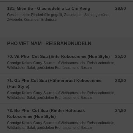
131. Mien Bo - Glasnudeln a La Chi Keng
26,80
26,80 EUR
Geschnetzelte Rinderhüfte gegrillt, Glasnudeln, Saisongemüse,
Zwiebeln, Koriander, Erdnüsse
PHO VIET NAM - REISBANDNUDELN
70. Vit-Pho- Cot Sua (Ente-Kokoscreme (Hue Style)
25,50
25,50 EUR
Cremige Kokos-Curry-Sauce auf Vietnamesische Reisbandnudeln,
Wildkräuter-Salat, gerösteten Erdnüssen und Sesam
71. Ga-Pho-Cot Sua (Hühnerbrust Kokoscreme
23,80
23,80 EUR
(Hue Style)
Cremige Kokos-Curry-Sauce auf Vietnamesische Reisbandnudeln,
Wildkräuter-Salat, gerösteten Erdnüssen und Sesam
73. Bo-Pho- Cot Sua (Rinder Hüftsteak
24,80
24,80 EUR
Kokoscreme (Hue Style)
Cremige Kokos-Curry-Sauce auf Vietnamesische Reisbandnudeln,
Wildkräuter-Salat, gerösteten Erdnüssen und Sesam