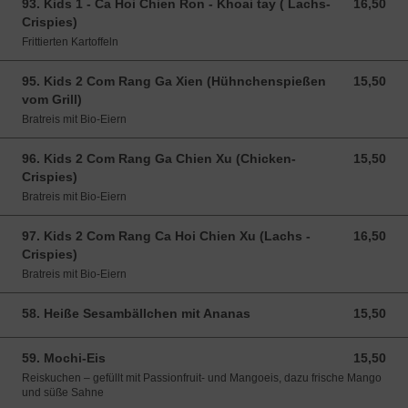
93. Kids 1 - Ca Hoi Chien Ron - Khoai tay ( Lachs-
16,50
16,50 EUR
Crispies)
Frittierten Kartoffeln
95. Kids 2 Com Rang Ga Xien (Hühnchenspießen
15,50
15,50 EUR
vom Grill)
Bratreis mit Bio-Eiern
96. Kids 2 Com Rang Ga Chien Xu (Chicken-
15,50
15,50 EUR
Crispies)
Bratreis mit Bio-Eiern
97. Kids 2 Com Rang Ca Hoi Chien Xu (Lachs -
16,50
16,50 EUR
Crispies)
Bratreis mit Bio-Eiern
58. Heiße Sesambällchen mit Ananas
15,50
15,50 EUR
59. Mochi-Eis
15,50
15,50 EUR
Reiskuchen – gefüllt mit Passionfruit- und Mangoeis, dazu frische Mango
und süße Sahne