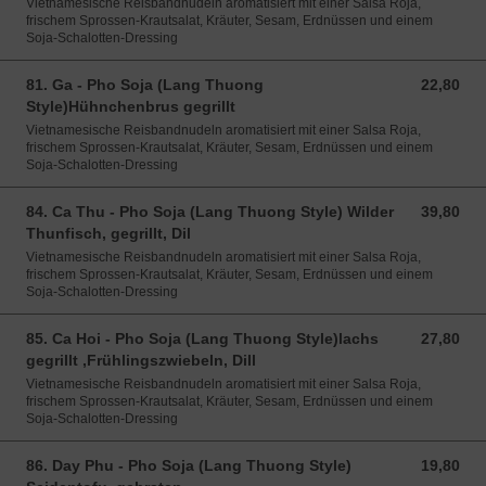
Vietnamesische Reisbandnudeln aromatisiert mit einer Salsa Roja,
frischem Sprossen-Krautsalat, Kräuter, Sesam, Erdnüssen und einem
Soja-Schalotten-Dressing
81. Ga - Pho Soja (Lang Thuong
22,80
22,80 EUR
Style)Hühnchenbrus gegrillt
Vietnamesische Reisbandnudeln aromatisiert mit einer Salsa Roja,
frischem Sprossen-Krautsalat, Kräuter, Sesam, Erdnüssen und einem
Soja-Schalotten-Dressing
84. Ca Thu - Pho Soja (Lang Thuong Style) Wilder
39,80
39,80 EUR
Thunfisch, gegrillt, Dil
Vietnamesische Reisbandnudeln aromatisiert mit einer Salsa Roja,
frischem Sprossen-Krautsalat, Kräuter, Sesam, Erdnüssen und einem
Soja-Schalotten-Dressing
85. Ca Hoi - Pho Soja (Lang Thuong Style)lachs
27,80
27,80 EUR
gegrillt ,Frühlingszwiebeln, Dill
Vietnamesische Reisbandnudeln aromatisiert mit einer Salsa Roja,
frischem Sprossen-Krautsalat, Kräuter, Sesam, Erdnüssen und einem
Soja-Schalotten-Dressing
86. Day Phu - Pho Soja (Lang Thuong Style)
19,80
19,80 EUR