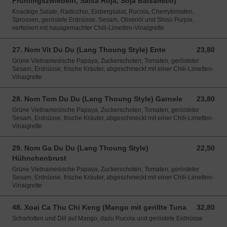
Frühlingszwiebeln, Salsa Roja, Soja Balsamico)
Knackige Salate, Radicchio, Eisbergsalat, Rucola, Cherrytomaten,
Sprossen, geröstete Erdnüsse, Sesam, Olivenöl und Shiso Purple,
verfeinert mit hausgemachter Chili-Limetten-Vinaigrette
27. Nom Vit Du Du (Lang Thoung Style) Ente
23,80
23,80 EUR
Grüne Vietnamesische Papaya, Zuckerschoten, Tomaten, gerösteter
Sesam, Erdnüsse, frische Kräuter, abgeschmeckt mit einer Chili-Limetten-
Vinaigrette
28. Nom Tom Du Du (Lang Thoung Style) Garnele
23,80
23,80 EUR
Grüne Vietnamesische Papaya, Zuckerschoten, Tomaten, gerösteter
Sesam, Erdnüsse, frische Kräuter, abgeschmeckt mit einer Chili-Limetten-
Vinaigrette
29. Nom Ga Du Du (Lang Thoung Style)
22,50
22,50 EUR
Hühnchenbrust
Grüne Vietnamesische Papaya, Zuckerschoten, Tomaten, gerösteter
Sesam, Erdnüsse, frische Kräuter, abgeschmeckt mit einer Chili-Limetten-
Vinaigrette
48. Xoai Ca Thu Chi Keng (Mango mit gerillte Tuna
32,80
32,80 EUR
Scharlotten und Dill auf Mango, dazu Rucola und geröstete Erdnüsse